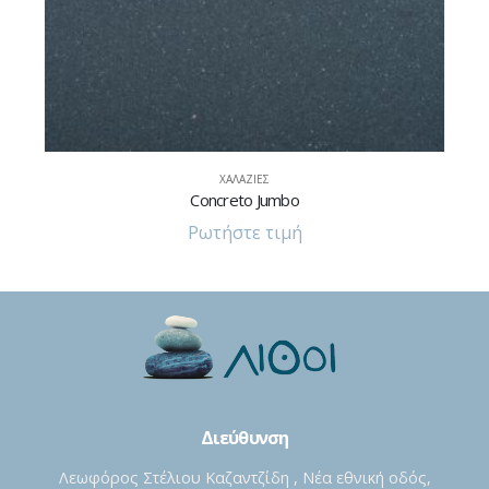
ΧΑΛΑΖΊΕΣ
Concreto Jumbo
Ρωτήστε τιμή
Διεύθυνση
Λεωφόρος Στέλιου Καζαντζίδη , Νέα εθνική οδός,