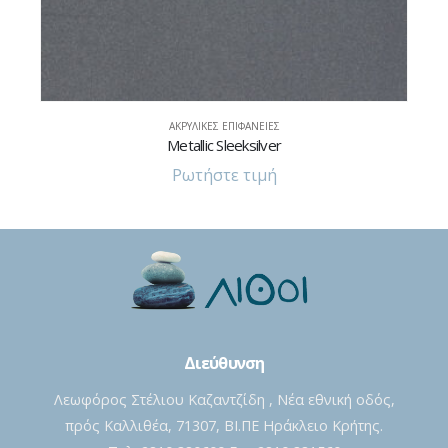
ΑΚΡΥΛΙΚΈΣ ΕΠΙΦΆΝΕΙΕΣ
Pebble Gray
Ρωτήστε τιμή
Διεύθυνση
Λεωφόρος Στέλιου Καζαντζίδη , Νέα εθνική οδός,
πρός Καλλιθέα, 71307, ΒΙ.ΠΕ Ηράκλειο Κρήτης.