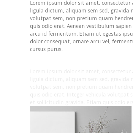
Lorem ipsum dolor sit amet, consectetur 
ligula dictum, aliquam sem sed, gravida n
volutpat sem, non pretium quam hendrerit 
quis odio erat. Aenean vestibulum sapien i
arcu id fermentum. Etiam ut egestas ips
dolor consequat, ornare arcu vel, ferment
cursus purus.
Lorem ipsum dolor sit amet, consectetur 
ligula dictum, aliquam sem sed, gravida n
volutpat sem, non pretium quam hendrerit 
quis odio erat. Integer vehicula volutpat
et sollicitudin gravida. Etiam quis odio er