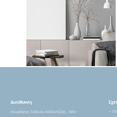
Διεύθυνση
Σχετ
Ετ
Λεωφόρος Στέλιου Καζαντζίδη , Νέα