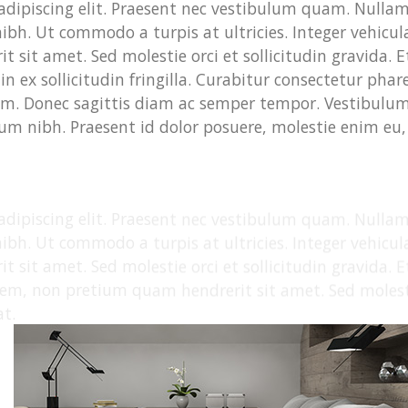
adipiscing elit. Praesent nec vestibulum quam. Nullam
ibh. Ut commodo a turpis at ultricies. Integer vehicul
sit amet. Sed molestie orci et sollicitudin gravida. 
n ex sollicitudin fringilla. Curabitur consectetur phar
um. Donec sagittis diam ac semper tempor. Vestibulu
um nibh. Praesent id dolor posuere, molestie enim eu,
adipiscing elit. Praesent nec vestibulum quam. Nullam
ibh. Ut commodo a turpis at ultricies. Integer vehicul
sit amet. Sed molestie orci et sollicitudin gravida. 
 sem, non pretium quam hendrerit sit amet. Sed molest
at.