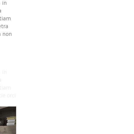
 in
a
Etiam
etra
m non
 in
a
Etiam
ie orci