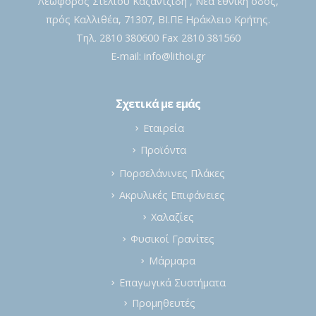
Λεωφόρος Στέλιου Καζαντζίδη , Νέα εθνική οδός,
πρός Καλλιθέα, 71307, ΒΙ.ΠΕ Ηράκλειο Κρήτης.
Τηλ. 2810 380600 Fax 2810 381560
E-mail:
info@lithoi.gr
Σχετικά με εμάς
Εταιρεία
Προϊόντα
Πορσελάνινες Πλάκες
Ακρυλικές Επιφάνειες
Χαλαζίες
Φυσικοί Γρανίτες
Μάρμαρα
Επαγωγικά Συστήματα
Προμηθευτές