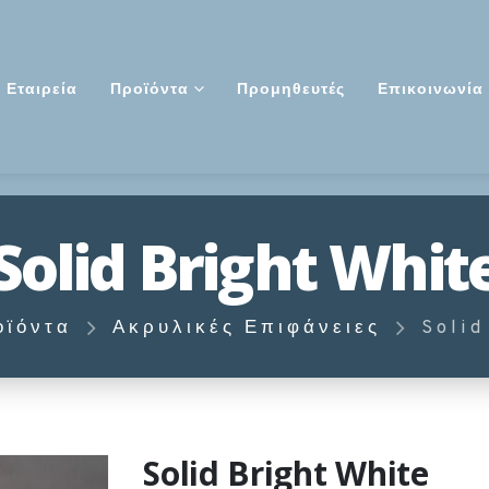
Εταιρεία
Προϊόντα
Προμηθευτές
Επικοινωνία
Solid Bright Whit
οϊόντα
Ακρυλικές Επιφάνειες
Solid
Solid Bright White