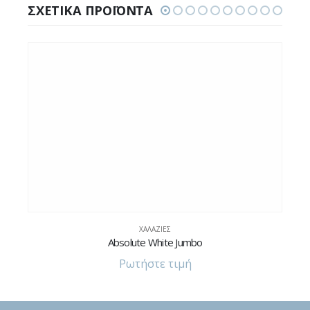
ΣΧΕΤΙΚΆ ΠΡΟΪΌΝΤΑ
ΧΑΛΑΖΊΕΣ
ΧΑΛΑ
olute White Jumbo
Graphic
Ρωτήστε τιμή
Ρωτήστ