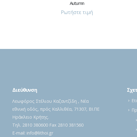
ΧΑΛΑΖΊΕΣ
Absolute Black
Ρωτήστε τιμή
Διεύθυνση
Σχετ
Ετ
Λεωφόρος Στέλιου Καζαντζίδη , Νέα
εθνική οδός, πρός Καλλιθέα, 71307, ΒΙ.ΠΕ
Πρ
Ηράκλειο Κρήτης.
Τηλ. 2810 380600 Fax 2810 381560
E-mail:
info@lithoi.gr