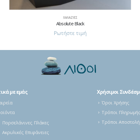
Nocciola
Ρωτήστε τιμή
ικά με εμάς
Χρήσιμοι Συνδέσμ
αιρεία
Όροι Χρήσης
οϊόντα
Τρόποι Πληρωμή
Τρόποι Αποστολή
Πορσελάνινες Πλάκες
Ακρυλικές Επιφάνειες