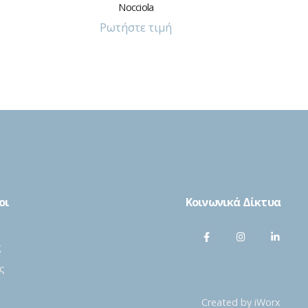
White Lights
Ρωτήστε τιμή
οι
Κοινωνικά Δίκτυα
ς
ς
Created by
iWorx